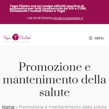
Vai
Yoga Pilates ssd arl svolge attività sportiva
di
ginnastica per tutti riconosciuta da ASI
e CONI,
al
utilizzando i metodi Pilates e Yoga
contenuto
+39 011.19705609
info@yogapilates.it
MENU
Promozione e
mantenimento della
salute
Home
»
Promozione e mantenimento della salute