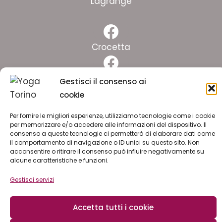
Lagrange
Facebook
Crocetta
Facebook
Pinelli
Gestisci il consenso ai
cookie
Facebook
Lingotto
Per fornire le migliori esperienze, utilizziamo tecnologie come i cookie
per memorizzare e/o accedere alle informazioni del dispositivo. Il
consenso a queste tecnologie ci permetterà di elaborare dati come
ISCRIVITI ALLA NEWSLETTER
il comportamento di navigazione o ID unici su questo sito. Non
acconsentire o ritirare il consenso può influire negativamente su
alcune caratteristiche e funzioni.
LAVORA CON NOI
Gestisci servizi
Accetta tutti i cookie
© 2026 YOGA PILATES ssd arl | C.F. e P.I. 11774180019 |