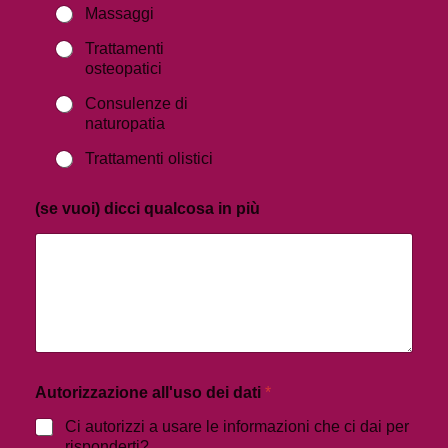
Massaggi
Trattamenti
osteopatici
Consulenze di
naturopatia
Trattamenti olistici
(se vuoi) dicci qualcosa in più
Autorizzazione all'uso dei dati
*
Ci autorizzi a usare le informazioni che ci dai per
risponderti?