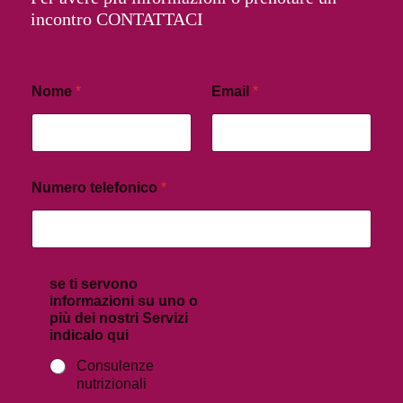
incontro CONTATTACI
Nome
*
Email
*
Numero telefonico
*
se ti servono
informazioni su uno o
più dei nostri Servizi
indicalo qui
Consulenze
nutrizionali