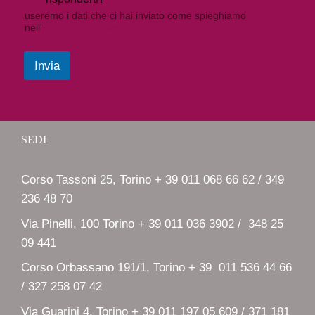
useremo i dati che ci hai inviato come spieghiamo
nell'
informativa privacy
Invia
SEDI
Corso Tassoni 25, Torino + 39 011 068 66 62 / 349
236 48 70
Via Pinelli, 100 Torino + 39 011 036 3902 / 348 25
09 441
Corso Orbassano 191/1, Torino + 39 011 536 44 66
/ 327 258 07 42
Via Guarini 4, Torino + 39 011 197 05 609 / 371 181