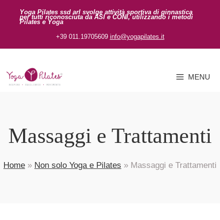
Vai
Yoga Pilates ssd arl svolge attività sportiva
di ginnastica
per tutti riconosciuta da ASI
e CONI, utilizzando i metodi
al
Pilates e Yoga
contenuto
+39 011.19705609
info@yogapilates.it
MENU
Massaggi e Trattamenti
Home
»
Non solo Yoga e Pilates
»
Massaggi e Trattamenti