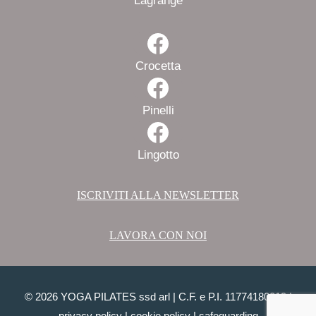
Lagrange
Facebook
Crocetta
Facebook
Pinelli
Facebook
Lingotto
ISCRIVITI ALLA NEWSLETTER
LAVORA CON NOI
© 2026 YOGA PILATES ssd arl | C.F. e P.I. 11774180019 |
privacy policy
|
cookie policy
|
safeguarding