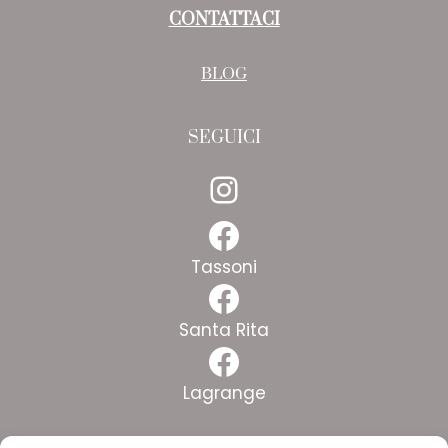
CONTATTACI
BLOG
SEGUICI
Instagram
Facebook
Tassoni
Facebook
Santa Rita
Facebook
Lagrange