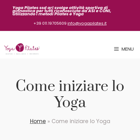
Vai
Yoga Pilates ssd arl svolge attività sportiva
di
ginnastica per tutti riconosciuta da ASI
e CONI,
al
utilizzando i metodi Pilates e Yoga
contenuto
+39 011.19705609
info@yogapilates.it
MENU
Come iniziare lo
Yoga
Home
»
Come iniziare lo Yoga