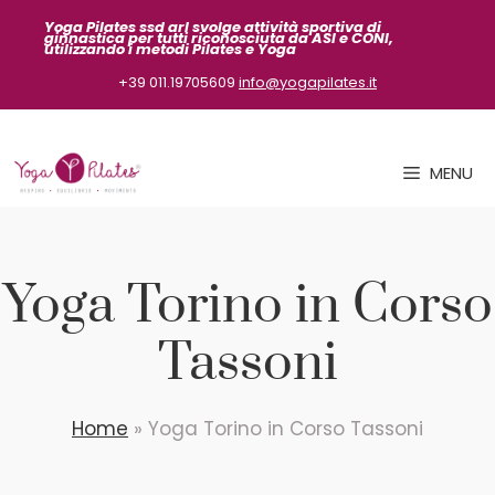
Vai
Yoga Pilates ssd arl svolge attività sportiva
di
ginnastica per tutti riconosciuta da ASI
e CONI,
al
utilizzando i metodi Pilates e Yoga
contenuto
+39 011.19705609
info@yogapilates.it
MENU
Yoga Torino in Corso
Tassoni
Home
»
Yoga Torino in Corso Tassoni