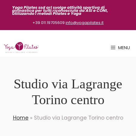
Vai
Yoga Pilates ssd arl svolge attività sportiva
di
ginnastica per tutti riconosciuta da ASI
e CONI,
al
utilizzando i metodi Pilates e Yoga
contenuto
+39 011.19705609
info@yogapilates.it
MENU
Studio via Lagrange
Torino centro
Home
»
Studio via Lagrange Torino centro