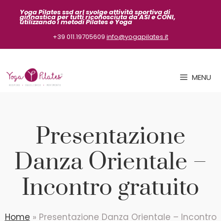
Vai
Yoga Pilates ssd arl svolge attività sportiva
di
ginnastica per tutti riconosciuta da ASI
e CONI,
al
utilizzando i metodi Pilates e Yoga
contenuto
+39 011.19705609
info@yogapilates.it
MENU
Presentazione
Danza Orientale –
Incontro gratuito
Home
»
Presentazione Danza Orientale – Incontro