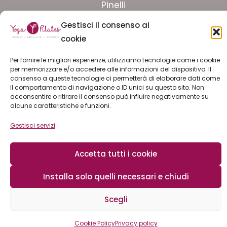
Facebook
Pinelli
Facebook
Gestisci il consenso ai
Lingotto
cookie
Per fornire le migliori esperienze, utilizziamo tecnologie come i cookie
ISCRIVITI ALLA NEWSLETTER
per memorizzare e/o accedere alle informazioni del dispositivo. Il
consenso a queste tecnologie ci permetterà di elaborare dati come
il comportamento di navigazione o ID unici su questo sito. Non
LAVORA CON NOI
acconsentire o ritirare il consenso può influire negativamente su
alcune caratteristiche e funzioni.
Gestisci servizi
© 2026 YOGA PILATES ssd arl | C.F. e P.I. 11774180019 |
privacy policy
|
cookie policy
|
safeguarding
Accetta tutti i cookie
Installa solo quelli necessari e chiudi
Scegli
Cookie Policy
Privacy policy