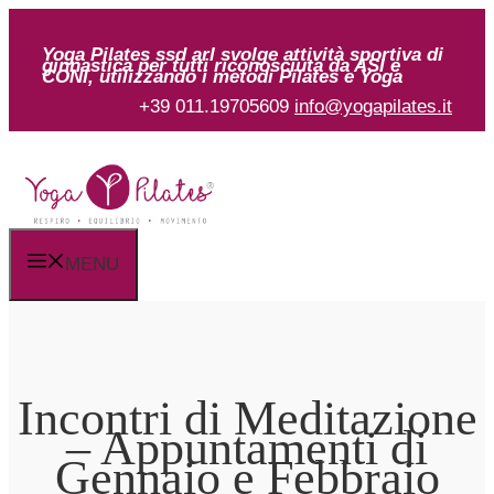
Vai
al
Yoga Pilates ssd arl svolge attività sportiva
di
ginnastica per tutti riconosciuta da ASI
e
CONI, utilizzando i metodi Pilates e Yoga
contenuto
+39 011.19705609
info@yogapilates.it
MENU
Incontri di Meditazione
– Appuntamenti di
Gennaio e Febbraio