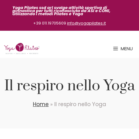
Vai
Yoga Pilates ssd arl svolge attività sportiva
di
ginnastica per tutti riconosciuta da ASI
e CONI,
al
utilizzando i metodi Pilates e Yoga
contenuto
+39 011.19705609
info@yogapilates.it
MENU
Il respiro nello Yoga
Home
»
Il respiro nello Yoga