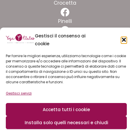
Facebook
Crocetta
Facebook
Pinelli
Facebook
Gestisci il consenso ai
Lingotto
cookie
ISCRIVITI ALLA NEWSLETTER
Per fornire le migliori esperienze, utilizziamo tecnologie come i cookie
per memorizzare e/o accedere alle informazioni del dispositivo. Il
consenso a queste tecnologie ci permetterà di elaborare dati come
il comportamento di navigazione o ID unici su questo sito. Non
LAVORA CON NOI
acconsentire o ritirare il consenso può influire negativamente su
alcune caratteristiche e funzioni.
Gestisci servizi
© 2026 YOGA PILATES ssd arl | C.F. e P.I. 11774180019 |
privacy policy
|
cookie policy
|
safeguarding
Accetta tutti i cookie
Installa solo quelli necessari e chiudi