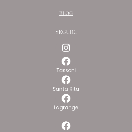
BLOG
SEGUICI
Instagram
Facebook
Tassoni
Facebook
Santa Rita
Facebook
Lagrange