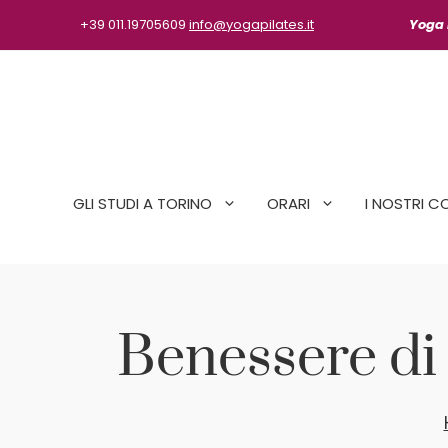
Vai
+39 011.19705609
info@yogapilates.it
Yoga P
al
contenuto
GLI STUDI A TORINO
ORARI
I NOSTRI C
Benessere di 