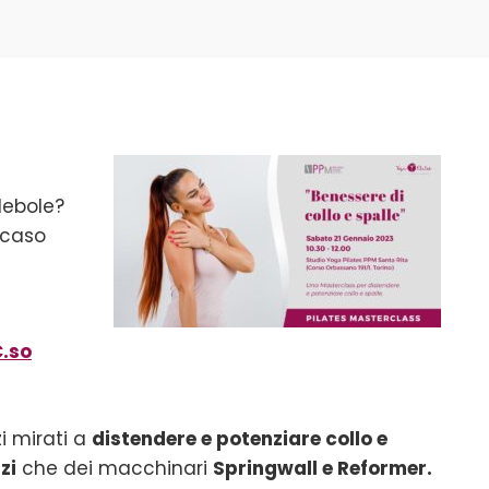
 debole?
l caso
C.so
i mirati a
distendere e potenziare collo e
zi
che dei macchinari
Springwall e Reformer.