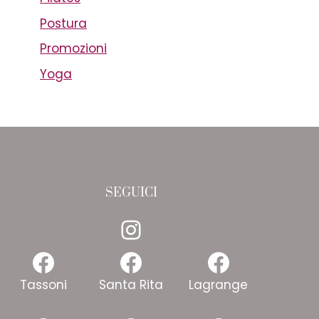
Postura
Promozioni
Yoga
SEGUICI
Instagram
Facebook
Facebook
Faceboo
Tassoni
Santa Rita
Lagrange