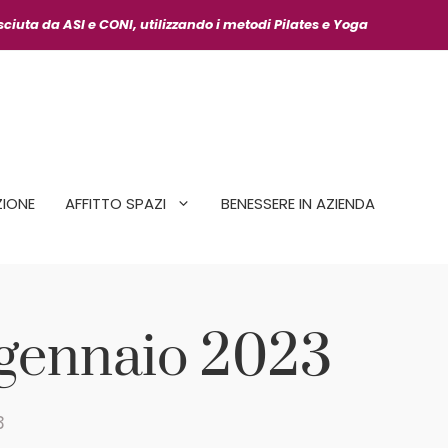
osciuta da ASI
e CONI, utilizzando i metodi Pilates e Yoga
IONE
AFFITTO SPAZI
BENESSERE IN AZIENDA
1 gennaio 2023
3