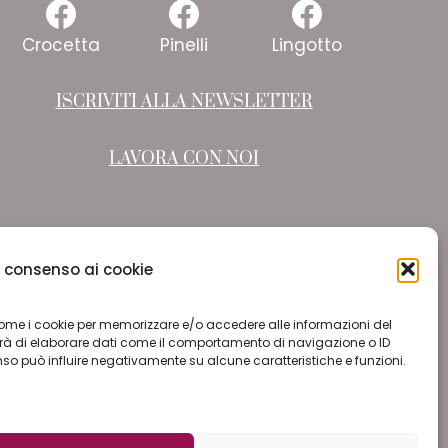
Facebook
Facebook
Faceboo
Crocetta
Pinelli
Lingotto
ISCRIVITI ALLA NEWSLETTER
LAVORA CON NOI
il consenso ai cookie
e come i cookie per memorizzare e/o accedere alle informazioni del
terà di elaborare dati come il comportamento di navigazione o ID
enso può influire negativamente su alcune caratteristiche e funzioni.