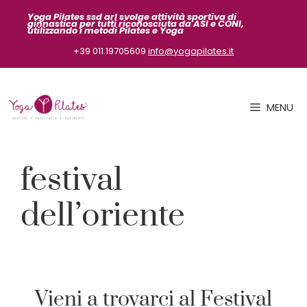
Vai
Yoga Pilates ssd arl svolge attività sportiva
di
ginnastica per tutti riconosciuta da ASI
e CONI,
al
utilizzando i metodi Pilates e Yoga
contenuto
+39 011.19705609
info@yogapilates.it
MENU
festival
dell’oriente
Vieni a trovarci al Festival