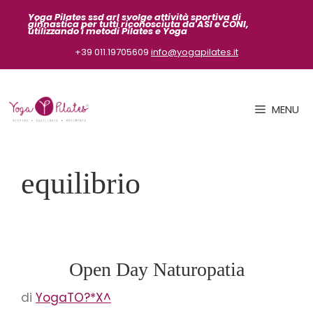
Vai
Yoga Pilates ssd arl svolge attività sportiva
di
ginnastica per tutti riconosciuta da ASI
e CONI,
al
utilizzando i metodi Pilates e Yoga
contenuto
+39 011.19705609
info@yogapilates.it
MENU
equilibrio
Open Day Naturopatia
di
YogaTO?*X^