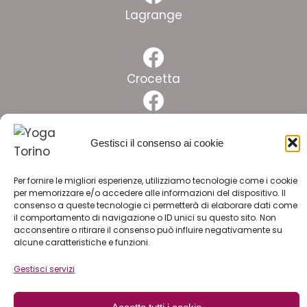
Facebook
Lagrange
Facebook
Crocetta
Facebook
Pinelli
Gestisci il consenso ai cookie
Facebook
Lingotto
Per fornire le migliori esperienze, utilizziamo tecnologie come i cookie
per memorizzare e/o accedere alle informazioni del dispositivo. Il
ISCRIVITI ALLA NEWSLETTER
consenso a queste tecnologie ci permetterà di elaborare dati come
il comportamento di navigazione o ID unici su questo sito. Non
acconsentire o ritirare il consenso può influire negativamente su
alcune caratteristiche e funzioni.
LAVORA CON NOI
Gestisci servizi
© 2026 YOGA PILATES ssd arl | C.F. e P.I. 11774180019 |