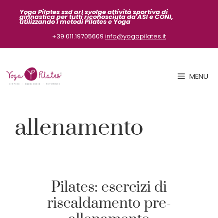
Vai
Yoga Pilates ssd arl svolge attività sportiva
di
ginnastica per tutti riconosciuta da ASI
e CONI,
al
utilizzando i metodi Pilates e Yoga
contenuto
+39 011.19705609
info@yogapilates.it
MENU
allenamento
Pilates: esercizi di
riscaldamento pre-