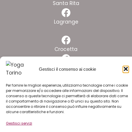
Facebook
Santa Rita
Facebook
Lagrange
Facebook
Crocetta
Facebook
Pinelli
Gestisci il consenso ai cookie
Facebook
Lingotto
Per fornire le migliori esperienze, utilizziamo tecnologie come i cookie
per memorizzare e/o accedere alle informazioni del dispositivo. Il
consenso a queste tecnologie ci permetterà di elaborare dati come
il comportamento di navigazione o ID unici su questo sito. Non
ISCRIVITI ALLA NEWSLETTER
acconsentire o ritirare il consenso può influire negativamente su
alcune caratteristiche e funzioni.
LAVORA CON NOI
Gestisci servizi