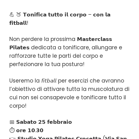
💪 🍑 𝗧𝗼𝗻𝗶𝗳𝗶𝗰𝗮 𝘁𝘂𝘁𝘁𝗼 𝗶𝗹 𝗰𝗼𝗿𝗽𝗼 – 𝗰𝗼𝗻 𝗹𝗮
𝗳𝗶𝘁𝗯𝗮𝗹𝗹!
Non perdere la prossima 𝗠𝗮𝘀𝘁𝗲𝗿𝗰𝗹𝗮𝘀𝘀
𝗣𝗶𝗹𝗮𝘁𝗲𝘀 dedicata a tonificare, allungare e
rafforzare tutte le parti del corpo e
perfezionare la tua postura!
Useremo la 𝘧𝘪𝘵𝘣𝘢𝘭𝘭 per esercizi che avranno
l’obiettivo di attivare tutta la muscolatura di
cui non sei consapevole e tonificare tutto il
corpo!
📅 𝗦𝗮𝗯𝗮𝘁𝗼 𝟮𝟱 𝗳𝗲𝗯𝗯𝗿𝗮𝗶𝗼
⏱️ 𝗼𝗿𝗲 𝟭𝟬.𝟯𝟬
👉 𝗦𝘁𝘂𝗱𝗶𝗼 𝗬𝗼𝗴𝗮 𝗣𝗶𝗹𝗮𝘁𝗲𝘀 𝗖𝗿𝗼𝗰𝗲𝘁𝘁𝗮 (𝗩𝗶𝗮 𝗦𝗮𝗻