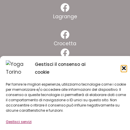
Facebook
Lagrange
Facebook
Crocetta
Facebook
Pinelli
Gestisci il consenso ai
cookie
Facebook
Lingotto
Per fornire le migliori esperienze, utilizziamo tecnologie come i cookie
per memorizzare e/o accedere alle informazioni del dispositivo. Il
consenso a queste tecnologie ci permetterà di elaborare dati come
ISCRIVITI ALLA NEWSLETTER
il comportamento di navigazione o ID unici su questo sito. Non
acconsentire o ritirare il consenso può influire negativamente su
alcune caratteristiche e funzioni.
LAVORA CON NOI
Gestisci servizi