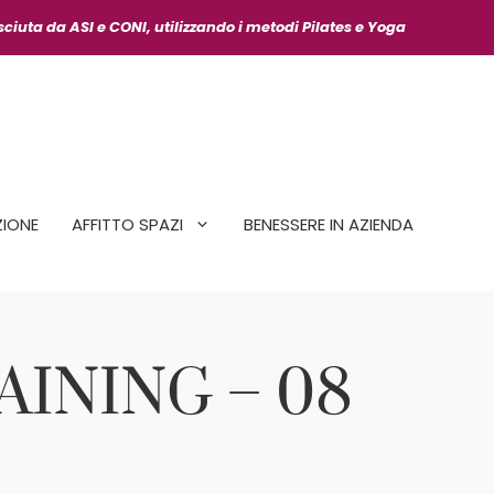
osciuta da ASI
e CONI, utilizzando i metodi Pilates e Yoga
IONE
AFFITTO SPAZI
BENESSERE IN AZIENDA
RAINING – 08