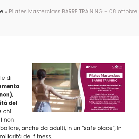
e
»
Pilates Masterclass BARRE TRAINING – 08 ottobre
le di
namento
non),
ità del
e chi
 I non
 ballare, anche da adulti, in un “safe place”, in
iliarità del fitness.