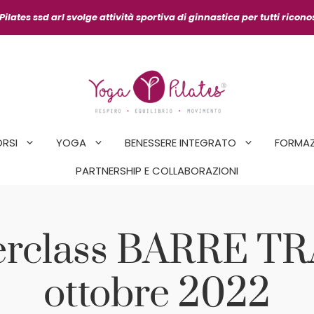
ilates ssd arl svolge attività sportiva
di ginnastica per tutti ricon
ORSI
YOGA
BENESSERE INTEGRATO
FORMAZ
PARTNERSHIP E COLLABORAZIONI
terclass BARRE T
ottobre 2022