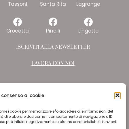
Facebook
Facebook
Faceboo
Tassoni
Santa Rita
Lagrange
Facebook
Facebook
Faceboo
Crocetta
Pinelli
Lingotto
ISCRIVITI ALLA NEWSLETTER
LAVORA CON NOI
il consenso ai cookie
e come i cookie per memorizzare e/o accedere alle informazioni del
terà di elaborare dati come il comportamento di navigazione o ID
enso può influire negativamente su alcune caratteristiche e funzioni.