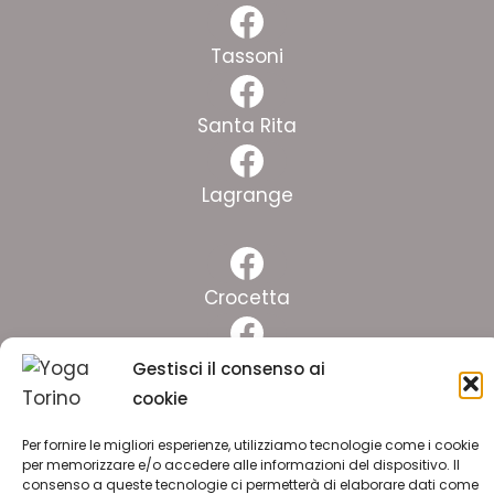
Facebook
Tassoni
Facebook
Santa Rita
Facebook
Lagrange
Facebook
Crocetta
Facebook
Pinelli
Gestisci il consenso ai
cookie
Facebook
Lingotto
Per fornire le migliori esperienze, utilizziamo tecnologie come i cookie
per memorizzare e/o accedere alle informazioni del dispositivo. Il
consenso a queste tecnologie ci permetterà di elaborare dati come