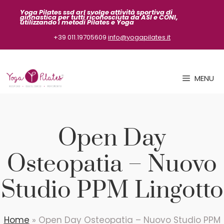
Vai
Yoga Pilates ssd arl svolge attività sportiva
di
ginnastica per tutti riconosciuta da ASI
e CONI,
al
utilizzando i metodi Pilates e Yoga
contenuto
+39 011.19705609
info@yogapilates.it
MENU
Open Day
Osteopatia – Nuovo
Studio PPM Lingotto
Home
»
Open Day Osteopatia – Nuovo Studio PPM