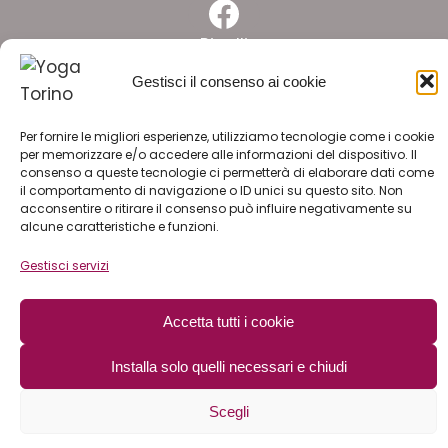
Facebook
Pinelli
Gestisci il consenso ai cookie
Facebook
Lingotto
Per fornire le migliori esperienze, utilizziamo tecnologie come i cookie
per memorizzare e/o accedere alle informazioni del dispositivo. Il
ISCRIVITI ALLA NEWSLETTER
consenso a queste tecnologie ci permetterà di elaborare dati come
il comportamento di navigazione o ID unici su questo sito. Non
acconsentire o ritirare il consenso può influire negativamente su
LAVORA CON NOI
alcune caratteristiche e funzioni.
Gestisci servizi
© 2026 YOGA PILATES ssd arl | C.F. e P.I. 11774180019 |
Accetta tutti i cookie
privacy policy
|
cookie policy
|
safeguarding
Installa solo quelli necessari e chiudi
Scegli