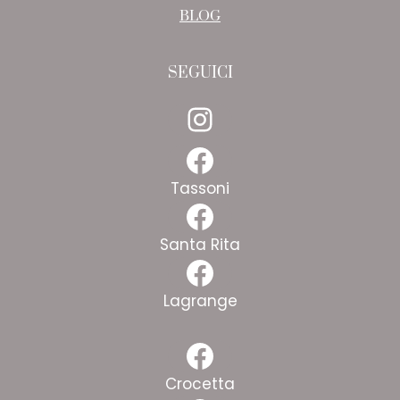
BLOG
SEGUICI
Instagram
Facebook
Tassoni
Facebook
Santa Rita
Facebook
Lagrange
Facebook
Crocetta