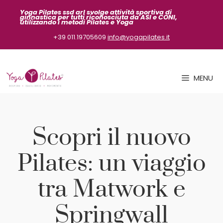
Vai
Yoga Pilates ssd arl svolge attività sportiva
di
ginnastica per tutti riconosciuta da ASI
e CONI,
al
utilizzando i metodi Pilates e Yoga
contenuto
+39 011.19705609
info@yogapilates.it
MENU
Scopri il nuovo
Pilates: un viaggio
tra Matwork e
Springwall