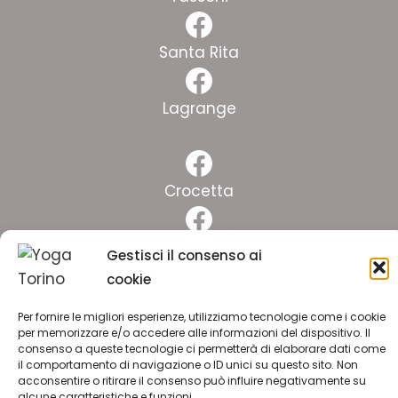
Facebook
Santa Rita
Facebook
Lagrange
Facebook
Crocetta
Facebook
Pinelli
Gestisci il consenso ai
cookie
Facebook
Lingotto
Per fornire le migliori esperienze, utilizziamo tecnologie come i cookie
per memorizzare e/o accedere alle informazioni del dispositivo. Il
consenso a queste tecnologie ci permetterà di elaborare dati come
ISCRIVITI ALLA NEWSLETTER
il comportamento di navigazione o ID unici su questo sito. Non
acconsentire o ritirare il consenso può influire negativamente su
alcune caratteristiche e funzioni.