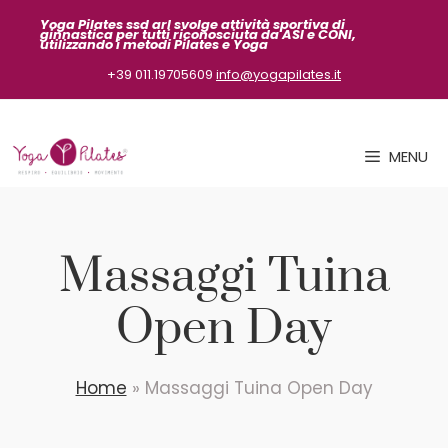
Vai
Yoga Pilates ssd arl svolge attività sportiva
di
ginnastica per tutti riconosciuta da ASI
e CONI,
al
utilizzando i metodi Pilates e Yoga
contenuto
+39 011.19705609
info@yogapilates.it
MENU
Massaggi Tuina
Open Day
Home
»
Massaggi Tuina Open Day