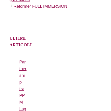
Reformer FULL IMMERSION
ULTIMI
ARTICOLI
Par
tner
shi
p
tra
PP
M
Lag