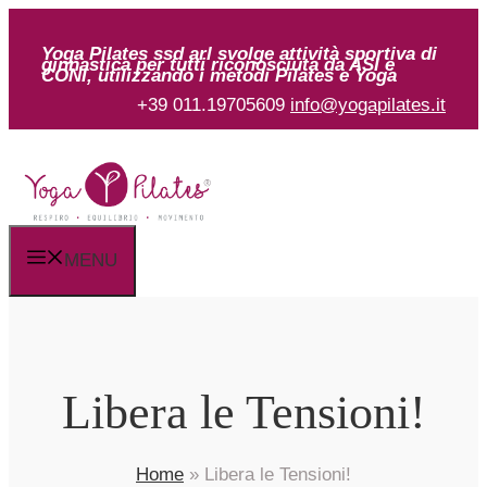
Vai
al
Yoga Pilates ssd arl svolge attività sportiva
di
ginnastica per tutti riconosciuta da ASI
e
CONI, utilizzando i metodi Pilates e Yoga
contenuto
+39 011.19705609
info@yogapilates.it
MENU
Libera le Tensioni!
Home
»
Libera le Tensioni!