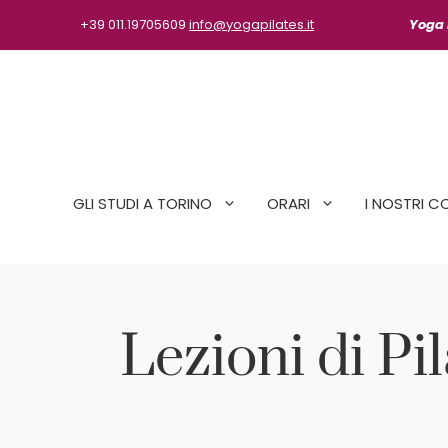
Vai
+39 011.19705609
info@yogapilates.it
Yoga P
al
contenuto
GLI STUDI A TORINO
ORARI
I NOSTRI C
Lezioni di P