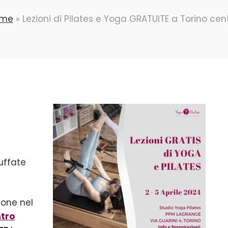
me
»
Lezioni di Pilates e Yoga GRATUITE a Torino cen
uffate
ione nel
ntro