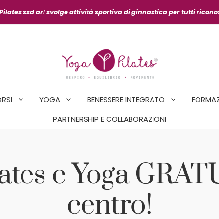
ilates ssd arl svolge attività sportiva
di ginnastica per tutti ricon
ORSI
YOGA
BENESSERE INTEGRATO
FORMAZ
PARTNERSHIP E COLLABORAZIONI
ilates e Yoga GRAT
centro!