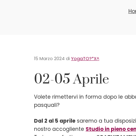
Ho
15 Marzo 2024
di
YogaTO?*X^
02-05 Aprile
Volete rimettervi in forma dopo le abb
pasquali?
Dal 2 al 5 aprile
saremo a tua disposiz
nostro accogliente
Studio in pieno ce