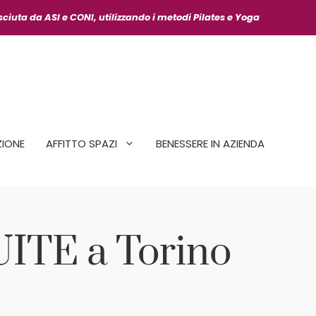
osciuta da ASI
e CONI, utilizzando i metodi Pilates e Yoga
IONE
AFFITTO SPAZI
BENESSERE IN AZIENDA
UITE a Torino