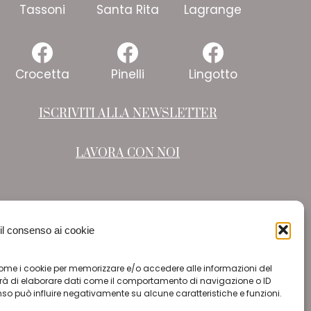
Facebook
Facebook
Faceboo
Tassoni
Santa Rita
Lagrange
Facebook
Facebook
Faceboo
Crocetta
Pinelli
Lingotto
ISCRIVITI ALLA NEWSLETTER
LAVORA CON NOI
 il consenso ai cookie
e come i cookie per memorizzare e/o accedere alle informazioni del
terà di elaborare dati come il comportamento di navigazione o ID
enso può influire negativamente su alcune caratteristiche e funzioni.