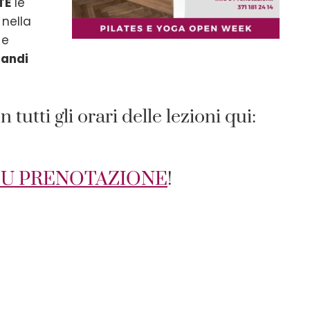
TE
le
 nella
 e
randi
 tutti gli orari delle lezioni qui:
SU PRENOTAZIONE
!