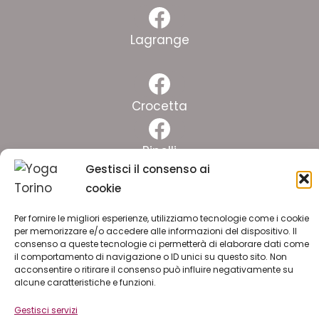
Facebook
Lagrange
Facebook
Crocetta
Facebook
Pinelli
Gestisci il consenso ai
Facebook
cookie
Lingotto
Per fornire le migliori esperienze, utilizziamo tecnologie come i cookie
per memorizzare e/o accedere alle informazioni del dispositivo. Il
ISCRIVITI ALLA NEWSLETTER
consenso a queste tecnologie ci permetterà di elaborare dati come
il comportamento di navigazione o ID unici su questo sito. Non
acconsentire o ritirare il consenso può influire negativamente su
LAVORA CON NOI
alcune caratteristiche e funzioni.
Gestisci servizi