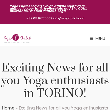
Vai
Yoga Pilates ssd arl svolge attività sportiva
di
ginnastica per tutti riconosciuta da ASI
e CONI,
al
utilizzando i metodi Pilates e Yoga
contenuto
+39 011.19705609
info@yogapilates.it
MENU
Exciting News for all
you Yoga enthusiasts
in TORINO!
Home
»
Exciting News for all you Yoga enthusiasts