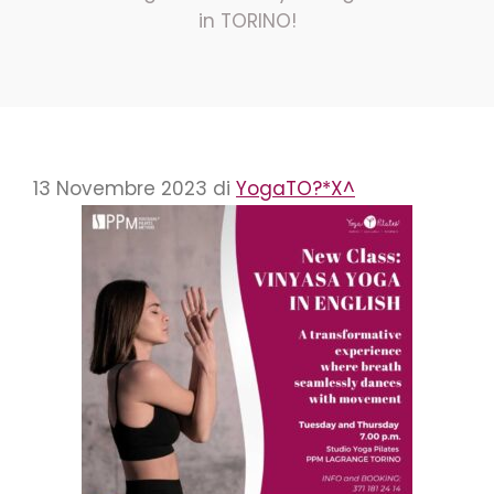
in TORINO!
13 Novembre 2023
di
YogaTO?*X^