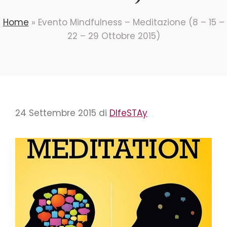
Home
»
Evento Mindfulness – Meditazione (8 – 15 –
22 – 29 Ottobre 2015)
24 Settembre 2015
di
DIfeSTAy