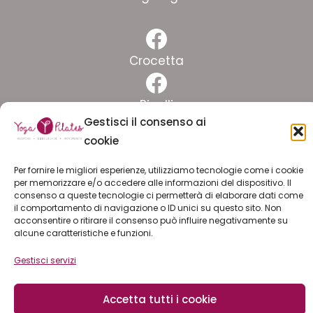
Facebook
Crocetta
Facebook
Pinelli
Gestisci il consenso ai
Facebook
cookie
Lingotto
Per fornire le migliori esperienze, utilizziamo tecnologie come i cookie
per memorizzare e/o accedere alle informazioni del dispositivo. Il
ISCRIVITI ALLA NEWSLETTER
consenso a queste tecnologie ci permetterà di elaborare dati come
il comportamento di navigazione o ID unici su questo sito. Non
acconsentire o ritirare il consenso può influire negativamente su
LAVORA CON NOI
alcune caratteristiche e funzioni.
Gestisci servizi
© 2026 YOGA PILATES ssd arl | C.F. e P.I. 11774180019 |
Accetta tutti i cookie
privacy policy
|
cookie policy
|
safeguarding