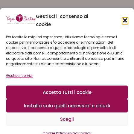
Facebook
Gestisci il consenso ai
Crocetta
cookie
Facebook
Per fornire le migliori esperienze, utilizziamo tecnologie come i
Pinelli
cookie per memorizzare e/o accedere alle informazioni del
dispositivo. Il consenso a queste tecnologie ci permetterà di
Facebook
elaborare dati come il comportamento di navigazione o ID unici
su questo sito. Non acconsentire o ritirare il consenso può influire
Lingotto
negativamente su alcune caratteristiche e funzioni.
Gestisci servizi
ISCRIVITI ALLA NEWSLETTER
Accetta tutti i cookie
LAVORA CON NOI
Installa solo quelli necessari e chiudi
Scegli
© 2026 YOGA PILATES ssd arl | C.F. e P.I. 11774180019 |
privacy policy
|
cookie policy
|
safeguarding
Cookie Policy
Privacy policy