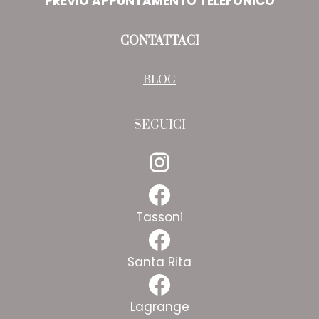
PREVIO APPUNTAMENTO TELEFONICO
CONTATTACI
BLOG
SEGUICI
Instagram
Facebook
Tassoni
Facebook
Santa Rita
Facebook
Lagrange