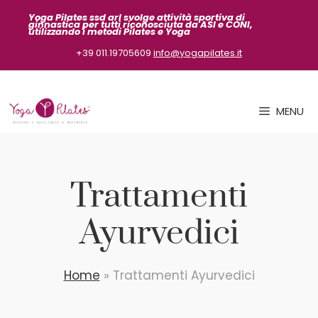
Vai
Yoga Pilates ssd arl svolge attività sportiva
di
ginnastica per tutti riconosciuta da ASI
e CONI,
al
utilizzando i metodi Pilates e Yoga
contenuto
+39 011.19705609
info@yogapilates.it
MENU
Trattamenti
Ayurvedici
Home
»
Trattamenti Ayurvedici