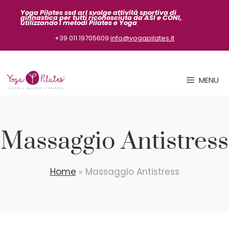
Vai
Yoga Pilates ssd arl svolge attività sportiva
di
ginnastica per tutti riconosciuta da ASI
e CONI,
al
utilizzando i metodi Pilates e Yoga
contenuto
+39 011.19705609
info@yogapilates.it
MENU
Massaggio Antistress
Home
»
Massaggio Antistress