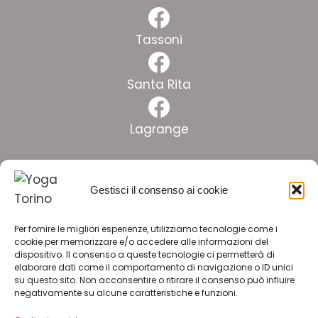
Instagram
Facebook
Tassoni
Facebook
Santa Rita
Facebook
Lagrange
Facebook
Gestisci il consenso ai cookie
Crocetta
Facebook
Per fornire le migliori esperienze, utilizziamo tecnologie come i
Pinelli
cookie per memorizzare e/o accedere alle informazioni del
dispositivo. Il consenso a queste tecnologie ci permetterà di
Facebook
elaborare dati come il comportamento di navigazione o ID unici
su questo sito. Non acconsentire o ritirare il consenso può influire
Lingotto
negativamente su alcune caratteristiche e funzioni.