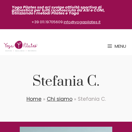
Vai
Yoga Pilates ssd arl svolge attività sportiva
di
ginnastica per tutti riconosciuta da ASI
e CONI,
al
utilizzando i metodi Pilates e Yoga
contenuto
+39 011.19705609
info@yogapilates.it
MENU
Stefania C.
Home
»
Chi siamo
»
Stefania C.