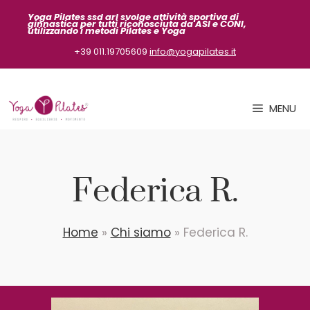
Vai
Yoga Pilates ssd arl svolge attività sportiva
di
ginnastica per tutti riconosciuta da ASI
e CONI,
al
utilizzando i metodi Pilates e Yoga
contenuto
+39 011.19705609
info@yogapilates.it
MENU
Federica R.
Home
»
Chi siamo
»
Federica R.