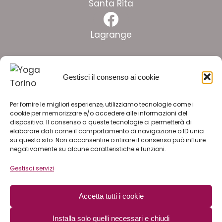
Santa Rita
Facebook
Lagrange
Facebook
Gestisci il consenso ai cookie
Crocetta
Facebook
Per fornire le migliori esperienze, utilizziamo tecnologie come i
Pinelli
cookie per memorizzare e/o accedere alle informazioni del
dispositivo. Il consenso a queste tecnologie ci permetterà di
Facebook
elaborare dati come il comportamento di navigazione o ID unici
su questo sito. Non acconsentire o ritirare il consenso può influire
Lingotto
negativamente su alcune caratteristiche e funzioni.
Gestisci servizi
ISCRIVITI ALLA NEWSLETTER
Accetta tutti i cookie
LAVORA CON NOI
Installa solo quelli necessari e chiudi