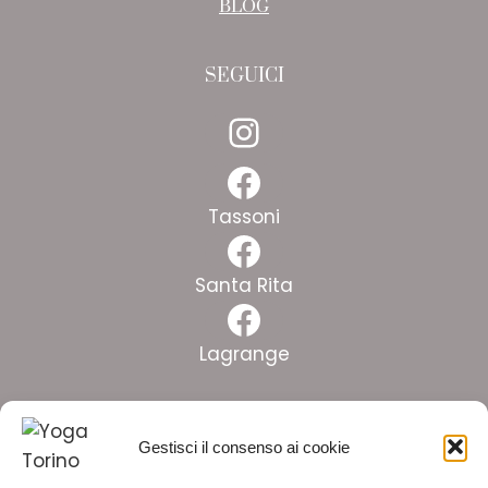
BLOG
SEGUICI
Instagram
Facebook
Tassoni
Facebook
Santa Rita
Facebook
Lagrange
Facebook
Gestisci il consenso ai cookie
Crocetta