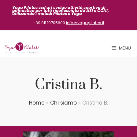
Vai
Yoga Pilates ssd arl svolge attività sportiva
di
ginnastica per tutti riconosciuta da ASI
e CONI,
al
utilizzando i metodi Pilates e Yoga
contenuto
+39 011.19705609
info@yogapilates.it
MENU
Cristina B.
Home
»
Chi siamo
»
Cristina B.